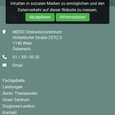
Inhalten in sozialen Medien zu ermöglichen und den
Datenverkehr auf dieser Website zu messen.
Akzeptieren
Informationen
MEDIC Ordinationszentrum
Hütteldorfer Straße 257C/3
1140 Wien
Österreich
01 / 391 00 20
Email
Fachgebiete
Leistungen
Ärzte/ Therapeuten
Unser Zentrum
Diagnose-Lexikon
Kontakt