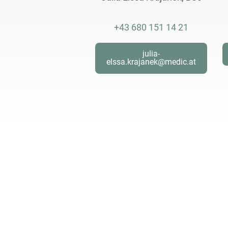
+43 680 151 14 21
julia-
elssa.krajanek@medic.at