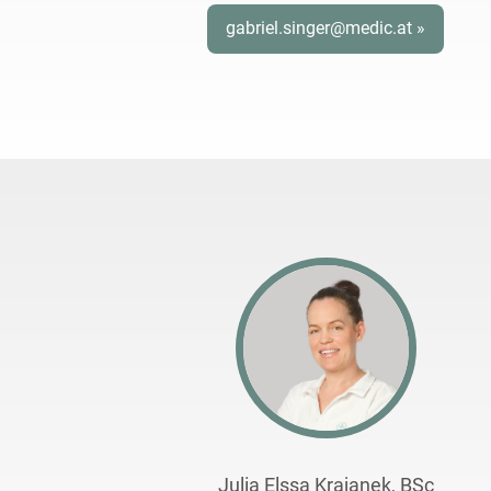
gabriel.singer@medic.at »
Julia Elssa Krajanek, BSc