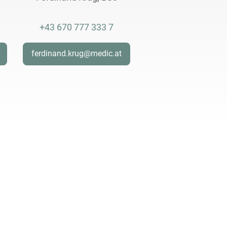
+43 670 777 333 7
ferdinand.krug@medic.at